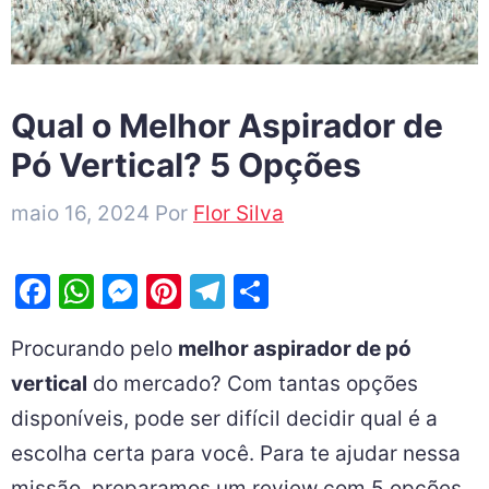
Qual o Melhor Aspirador de
Pó Vertical? 5 Opções
maio 16, 2024
Por
Flor Silva
F
W
M
Pi
T
S
a
h
e
nt
el
h
Procurando pelo
melhor aspirador de pó
c
at
s
er
e
ar
vertical
do mercado? Com tantas opções
e
s
s
e
gr
e
disponíveis, pode ser difícil decidir qual é a
b
A
e
st
a
escolha certa para você. Para te ajudar nessa
o
p
n
m
missão, preparamos um review com 5 opções