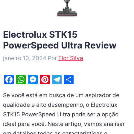
Electrolux STK15
PowerSpeed Ultra Review
janeiro 10, 2024
Por
Flor Silva
F
W
M
Pi
T
S
a
h
e
nt
el
h
Se você está em busca de um aspirador de
c
at
s
er
e
ar
qualidade e alto desempenho, o Electrolux
e
s
s
e
gr
e
STK15 PowerSpeed Ultra pode ser a opção
b
A
e
st
a
ideal para você. Neste artigo, vamos analisar
o
p
n
m
em detalhes todas as características e