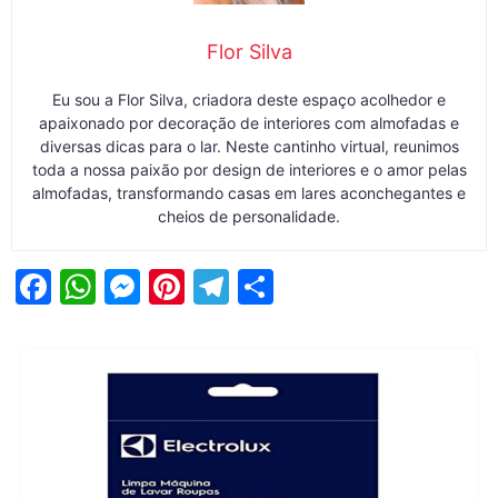
Flor Silva
Eu sou a Flor Silva, criadora deste espaço acolhedor e
apaixonado por decoração de interiores com almofadas e
diversas dicas para o lar. Neste cantinho virtual, reunimos
toda a nossa paixão por design de interiores e o amor pelas
almofadas, transformando casas em lares aconchegantes e
cheios de personalidade.
F
W
M
Pi
T
S
a
h
e
nt
el
h
c
at
s
er
e
ar
e
s
s
e
gr
e
b
A
e
st
a
o
p
n
m