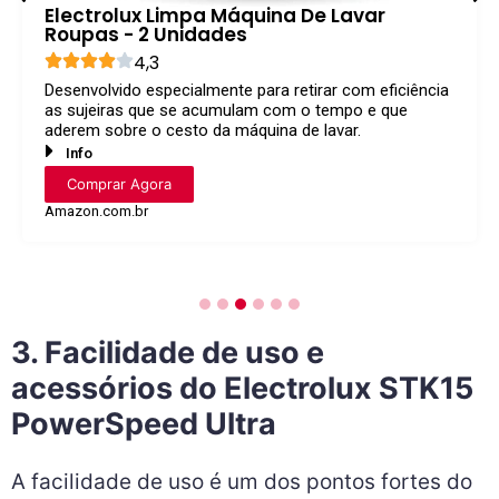
Brilhante Limpeza Total - Lava Roupas
Líquido 3L
4,8
Brilhante Limpeza Total combina os melhores
resultados de limpeza com a proteção das cores dos
tecidos.
Info
Comprar Agora
Amazon.com.br
1
2
3
4
5
6
3. Facilidade de uso e
acessórios do Electrolux STK15
PowerSpeed Ultra
A facilidade de uso é um dos pontos fortes do